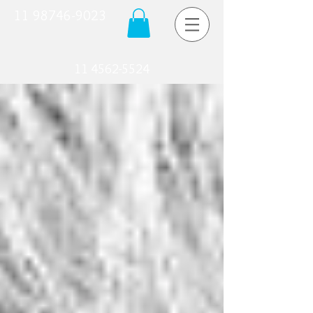
11 98746-9023
11 4562-5524