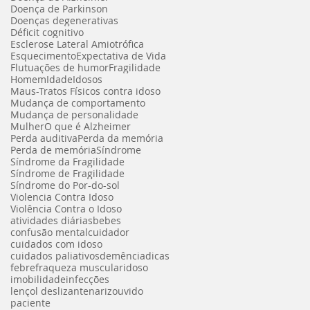
Doença de Parkinson
Doenças degenerativas
Déficit cognitivo
Esclerose Lateral Amiotrófica
Esquecimento
Expectativa de Vida
Flutuações de humor
Fragilidade
Homem
Idade
Idosos
Maus-Tratos Físicos contra idoso
Mudança de comportamento
Mudança de personalidade
Mulher
O que é Alzheimer
Perda auditiva
Perda da memória
Perda de memória
Síndrome
Síndrome da Fragilidade
Síndrome de Fragilidade
Síndrome do Por-do-sol
Violencia Contra Idoso
Violência Contra o Idoso
atividades diárias
bebes
confusão mental
cuidador
cuidados com idoso
cuidados paliativos
demência
dicas
febre
fraqueza muscular
idoso
imobilidade
infecções
lençol deslizante
nariz
ouvido
paciente