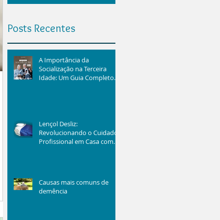
Posts Recentes
A Importância da
Socialização na Terceira
Idade: Um Guia Completo
para o Bem-Estar dos
Idosos
Lençol Desliz:
Revolucionando o Cuidado
Profissional em Casa com
Eficiência e Segurança
Causas mais comuns de
demência