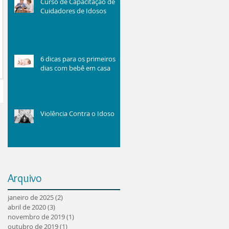
Curso de Capacitação de
Cuidadores de Idosos
6 dicas para os primeiros
dias com bebê em casa
Violência Contra o Idoso
Arquivo
janeiro de 2025
(2)
2 posts
abril de 2020
(3)
3 posts
novembro de 2019
(1)
1 post
outubro de 2019
(1)
1 post