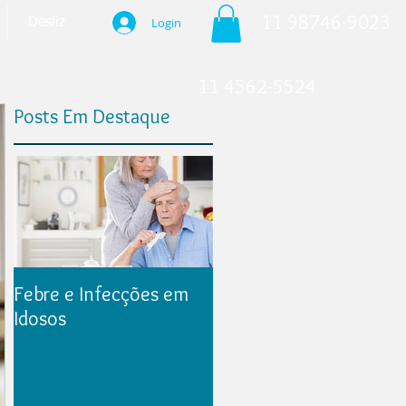
11 98746-9023
Login
Desliz
11 4562-5524
Posts Em Destaque
Febre e Infecções em
Idosos