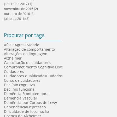
janeiro de 2017
(1)
1 post
novembro de 2016
(2)
2 posts
outubro de 2016
(3)
3 posts
julho de 2016
(3)
3 posts
Procurar por tags
Afasia
Agressividade
Alteração de comportamento
Alterações da linguagem
Alzheimer
Capacitação de cuidadores
Comprometimento Cognitivo Leve
Cuidadores
Cuidadores qualificados
Cuidados
Curso de cuidadores
Declínio cognitivo
Declínio funcional
Demência Frontotemporal
Demência Vascular
Demência por Corpos de Lewy
Dependência
Depressão
Dificuldade de locomoção
Doença de Alzheimer