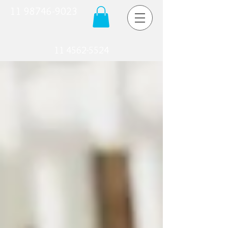
11 98746-9023
11 4562-5524